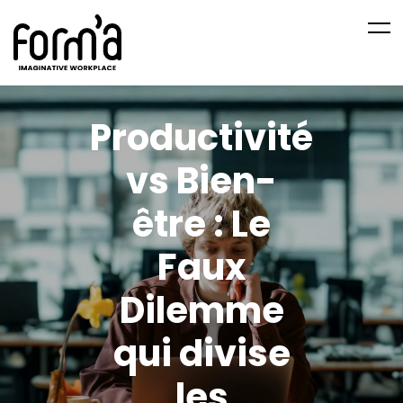
Productivité
vs Bien-
être : Le
Faux
Dilemme
qui divise
les