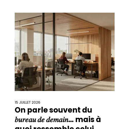
espaces de travail. Aujourd’hui, la
conception et l’aménagement de bureaux
professionnels ne répondent plus
uniquement à des enjeux d’organisation
15 JUILLET 2026
On parle souvent du
𝑏𝑢𝑟𝑒𝑎𝑢 𝑑𝑒 𝑑𝑒𝑚𝑎𝑖𝑛… mais à
quoi ressemble celui