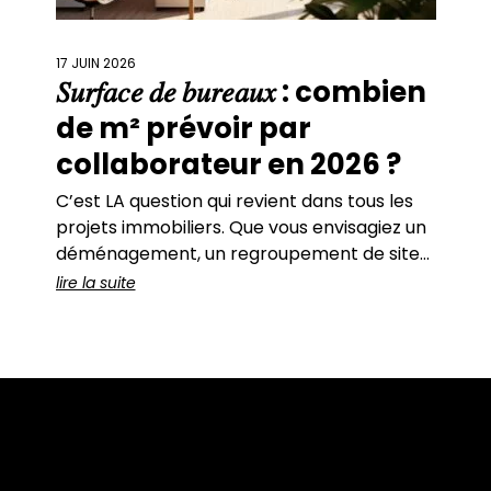
17 JUIN 2026
𝑆𝑢𝑟𝑓𝑎𝑐𝑒 𝑑𝑒 𝑏𝑢𝑟𝑒𝑎𝑢𝑥 : combien
de m² prévoir par
collaborateur en 2026 ?
C’est LA question qui revient dans tous les
projets immobiliers. Que vous envisagiez un
déménagement, un regroupement de sites,
une renégociation de bail ou simplement un
lire la suite
réaménagement de vos bureaux actuels, il
y a toujours un moment où se pose cette
question : Quel