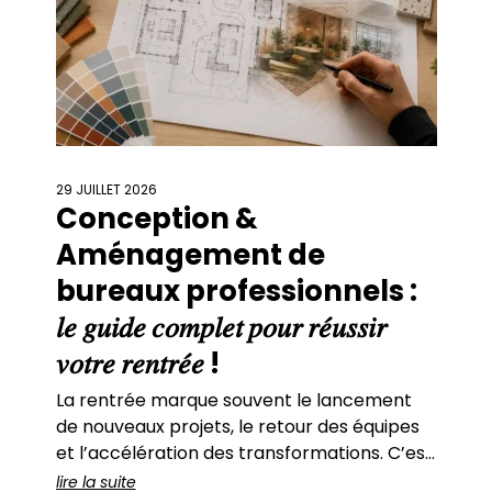
29 JUILLET 2026
Conception &
Aménagement de
bureaux professionnels :
𝑙𝑒 𝑔𝑢𝑖𝑑𝑒 𝑐𝑜𝑚𝑝𝑙𝑒𝑡 𝑝𝑜𝑢𝑟 𝑟𝑒́𝑢𝑠𝑠𝑖𝑟
𝑣𝑜𝑡𝑟𝑒 𝑟𝑒𝑛𝑡𝑟𝑒́𝑒 !
La rentrée marque souvent le lancement
de nouveaux projets, le retour des équipes
et l’accélération des transformations. C’est
aussi une période idéale pour repenser ses
lire la suite