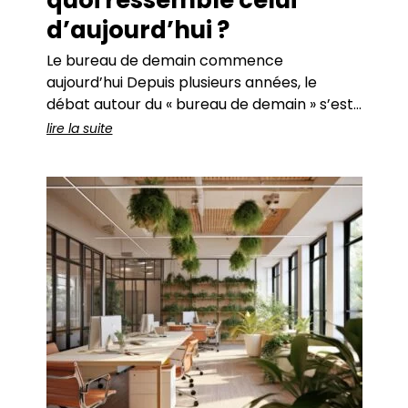
d’aujourd’hui ?
Le bureau de demain commence
aujourd’hui Depuis plusieurs années, le
débat autour du « bureau de demain » s’est
imposé dans les réflexions des entreprises.
lire la suite
Travail hybride, flex office, intelligence
artificielle, bâtiments intelligents, data,
nouveaux usages… autant de mutations qui
transforment simultanément les modes