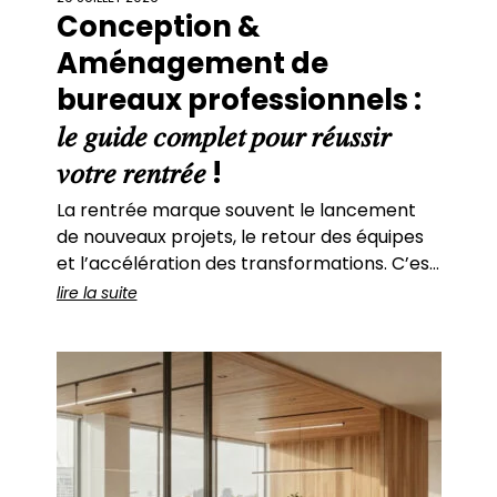
Conception &
Aménagement de
bureaux professionnels :
𝑙𝑒 𝑔𝑢𝑖𝑑𝑒 𝑐𝑜𝑚𝑝𝑙𝑒𝑡 𝑝𝑜𝑢𝑟 𝑟𝑒́𝑢𝑠𝑠𝑖𝑟
𝑣𝑜𝑡𝑟𝑒 𝑟𝑒𝑛𝑡𝑟𝑒́𝑒 !
La rentrée marque souvent le lancement
de nouveaux projets, le retour des équipes
et l’accélération des transformations. C’est
aussi une période idéale pour repenser ses
lire la suite
espaces de travail. Aujourd’hui, la
conception et l’aménagement de bureaux
professionnels ne répondent plus
uniquement à des enjeux d’organisation