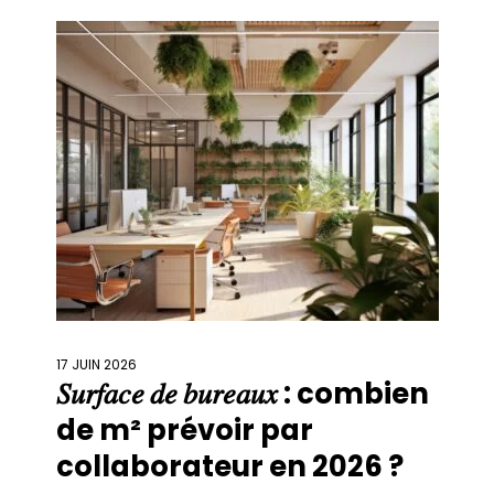
artificielle, bâtiments intelligents, data,
nouveaux usages… autant de mutations qui
transforment simultanément les modes
17 JUIN 2026
𝑆𝑢𝑟𝑓𝑎𝑐𝑒 𝑑𝑒 𝑏𝑢𝑟𝑒𝑎𝑢𝑥 : combien
de m² prévoir par
collaborateur en 2026 ?