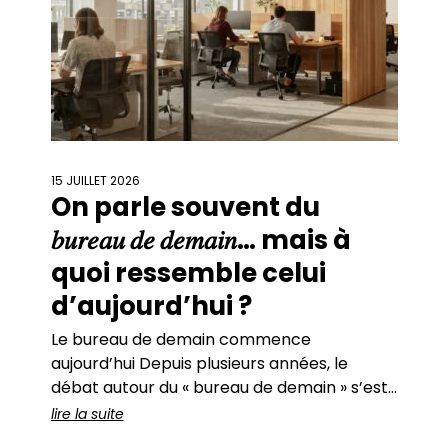
15 JUILLET 2026
On parle souvent du
𝑏𝑢𝑟𝑒𝑎𝑢 𝑑𝑒 𝑑𝑒𝑚𝑎𝑖𝑛… mais à
quoi ressemble celui
d’aujourd’hui ?
Le bureau de demain commence
aujourd’hui Depuis plusieurs années, le
débat autour du « bureau de demain » s’est
imposé dans les réflexions des entreprises.
lire la suite
Travail hybride, flex office, intelligence