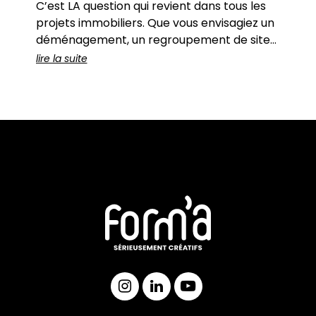
C’est LA question qui revient dans tous les
projets immobiliers. Que vous envisagiez un
déménagement, un regroupement de sites,
une renégociation de bail ou simplement un
lire la suite
réaménagement de vos bureaux actuels, il
y a toujours un moment où se pose cette
question : Quel