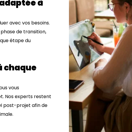
 adaptée à
er avec vos besoins.
phase de transition,
aque étape du
à chaque
nous vous
t. Nos experts restent
i post-projet afin de
imale.