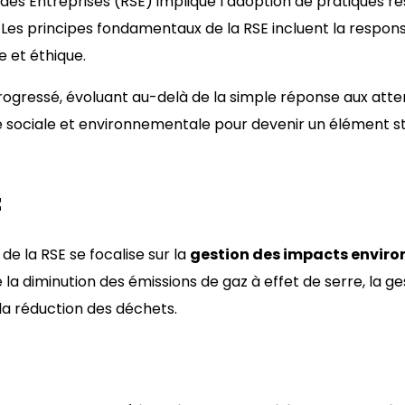
 des Entreprises (RSE) implique l’adoption de pratiques r
. Les principes fondamentaux de la RSE incluent la respons
e et éthique.
rogressé, évoluant au-delà de la simple réponse aux atte
é sociale et environnementale pour devenir un élément st
t
de la RSE se focalise sur la
gestion des impacts envir
 la diminution des émissions de gaz à effet de serre, la g
 la réduction des déchets.