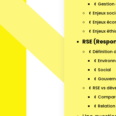
Gestion 
Enjeux soc
Enjeux éc
Enjeux éth
RSE (Respons
Définition 
Environ
Social
Gouver
RSE vs dév
Compara
Relation