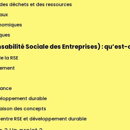
des déchets et des ressources
iaux
onomiques
iques
abilité Sociale des Entreprises) : qu’est-
de la RSE
nement
nance
eloppement durable
ison des concepts
 entre RSE et développement durable