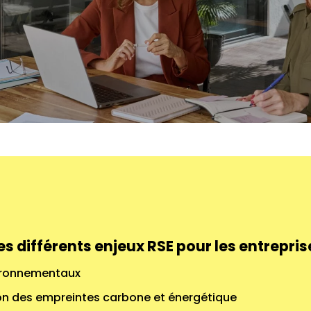
es différents enjeux RSE pour les entrepris
ironnementaux
on des empreintes carbone et énergétique