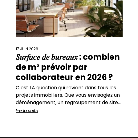
17 JUIN 2026
𝑆𝑢𝑟𝑓𝑎𝑐𝑒 𝑑𝑒 𝑏𝑢𝑟𝑒𝑎𝑢𝑥 : combien
de m² prévoir par
collaborateur en 2026 ?
C’est LA question qui revient dans tous les
projets immobiliers. Que vous envisagiez un
déménagement, un regroupement de sites,
une renégociation de bail ou simplement un
lire la suite
réaménagement de vos bureaux actuels, il
y a toujours un moment où se pose cette
question : Quel