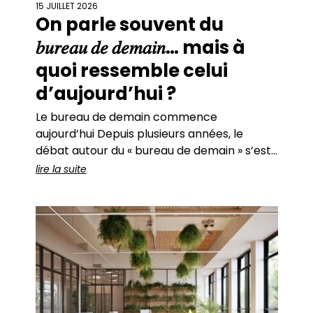
15 JUILLET 2026
On parle souvent du
𝑏𝑢𝑟𝑒𝑎𝑢 𝑑𝑒 𝑑𝑒𝑚𝑎𝑖𝑛… mais à
quoi ressemble celui
d’aujourd’hui ?
Le bureau de demain commence
aujourd’hui Depuis plusieurs années, le
débat autour du « bureau de demain » s’est
imposé dans les réflexions des entreprises.
lire la suite
Travail hybride, flex office, intelligence
artificielle, bâtiments intelligents, data,
nouveaux usages… autant de mutations qui
transforment simultanément les modes