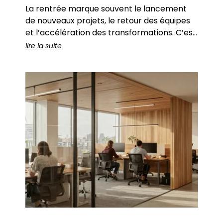
La rentrée marque souvent le lancement
de nouveaux projets, le retour des équipes
et l’accélération des transformations. C’est
aussi une période idéale pour repenser ses
lire la suite
espaces de travail. Aujourd’hui, la
conception et l’aménagement de bureaux
professionnels ne répondent plus
uniquement à des enjeux d’organisation