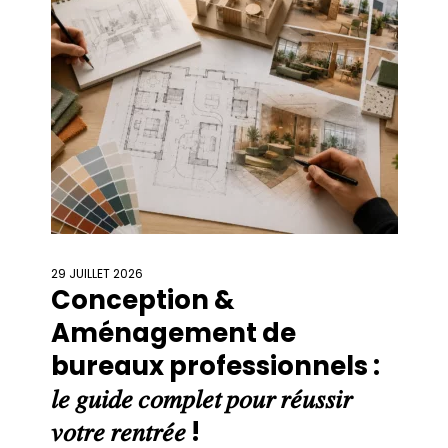
29 JUILLET 2026
Conception &
Aménagement de
bureaux professionnels :
𝑙𝑒 𝑔𝑢𝑖𝑑𝑒 𝑐𝑜𝑚𝑝𝑙𝑒𝑡 𝑝𝑜𝑢𝑟 𝑟𝑒́𝑢𝑠𝑠𝑖𝑟
𝑣𝑜𝑡𝑟𝑒 𝑟𝑒𝑛𝑡𝑟𝑒́𝑒 !