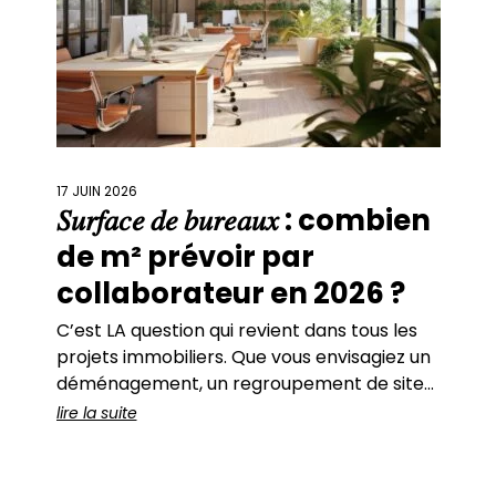
17 JUIN 2026
𝑆𝑢𝑟𝑓𝑎𝑐𝑒 𝑑𝑒 𝑏𝑢𝑟𝑒𝑎𝑢𝑥 : combien
de m² prévoir par
collaborateur en 2026 ?
C’est LA question qui revient dans tous les
projets immobiliers. Que vous envisagiez un
déménagement, un regroupement de sites,
une renégociation de bail ou simplement un
lire la suite
réaménagement de vos bureaux actuels, il
y a toujours un moment où se pose cette
question : Quel