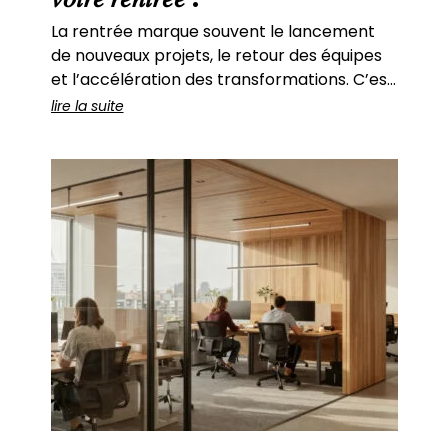
La rentrée marque souvent le lancement
de nouveaux projets, le retour des équipes
et l’accélération des transformations. C’est
aussi une période idéale pour repenser ses
lire la suite
espaces de travail. Aujourd’hui, la
conception et l’aménagement de bureaux
professionnels ne répondent plus
uniquement à des enjeux d’organisation