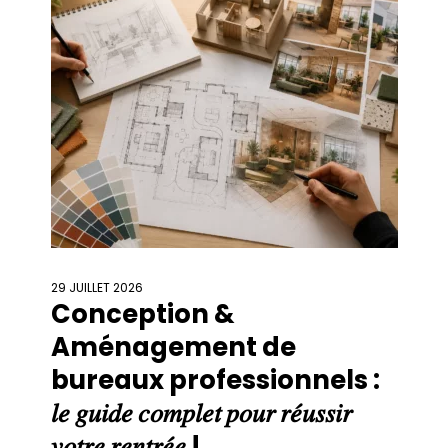
29 JUILLET 2026
Conception &
Aménagement de
bureaux professionnels :
𝑙𝑒 𝑔𝑢𝑖𝑑𝑒 𝑐𝑜𝑚𝑝𝑙𝑒𝑡 𝑝𝑜𝑢𝑟 𝑟𝑒́𝑢𝑠𝑠𝑖𝑟
𝑣𝑜𝑡𝑟𝑒 𝑟𝑒𝑛𝑡𝑟𝑒́𝑒 !