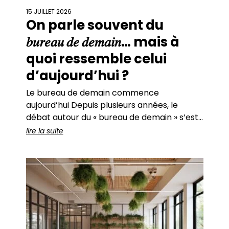
15 JUILLET 2026
On parle souvent du
𝑏𝑢𝑟𝑒𝑎𝑢 𝑑𝑒 𝑑𝑒𝑚𝑎𝑖𝑛… mais à
quoi ressemble celui
d’aujourd’hui ?
Le bureau de demain commence
aujourd’hui Depuis plusieurs années, le
débat autour du « bureau de demain » s’est
imposé dans les réflexions des entreprises.
lire la suite
Travail hybride, flex office, intelligence
artificielle, bâtiments intelligents, data,
nouveaux usages… autant de mutations qui
transforment simultanément les modes