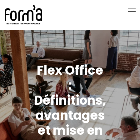
Flex Office
:
Définitions,
avantages
et mise en