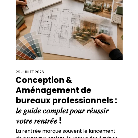
29 JUILLET 2026
Conception &
Aménagement de
bureaux professionnels :
𝑙𝑒 𝑔𝑢𝑖𝑑𝑒 𝑐𝑜𝑚𝑝𝑙𝑒𝑡 𝑝𝑜𝑢𝑟 𝑟𝑒́𝑢𝑠𝑠𝑖𝑟
𝑣𝑜𝑡𝑟𝑒 𝑟𝑒𝑛𝑡𝑟𝑒́𝑒 !
La rentrée marque souvent le lancement