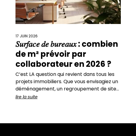
17 JUIN 2026
𝑆𝑢𝑟𝑓𝑎𝑐𝑒 𝑑𝑒 𝑏𝑢𝑟𝑒𝑎𝑢𝑥 : combien
de m² prévoir par
collaborateur en 2026 ?
C’est LA question qui revient dans tous les
projets immobiliers. Que vous envisagiez un
déménagement, un regroupement de sites,
une renégociation de bail ou simplement un
lire la suite
réaménagement de vos bureaux actuels, il
y a toujours un moment où se pose cette
question : Quel