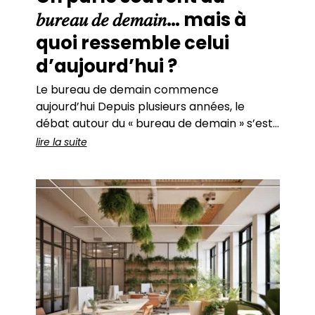
𝑏𝑢𝑟𝑒𝑎𝑢 𝑑𝑒 𝑑𝑒𝑚𝑎𝑖𝑛… mais à
quoi ressemble celui
d’aujourd’hui ?
Le bureau de demain commence
aujourd’hui Depuis plusieurs années, le
débat autour du « bureau de demain » s’est
imposé dans les réflexions des entreprises.
lire la suite
Travail hybride, flex office, intelligence
artificielle, bâtiments intelligents, data,
nouveaux usages… autant de mutations qui
transforment simultanément les modes