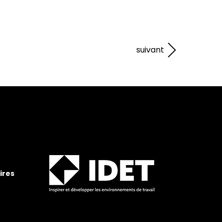
suivant
ires