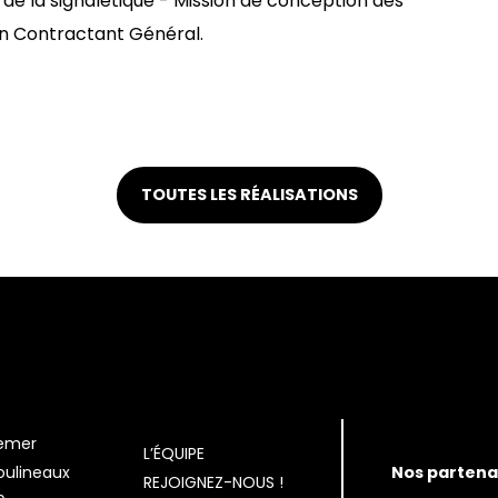
t de la signalétique - Mission de conception des
n Contractant Général.
TOUTES LES RÉALISATIONS
emer
L’ÉQUIPE
Nos partena
oulineaux
REJOIGNEZ-NOUS !