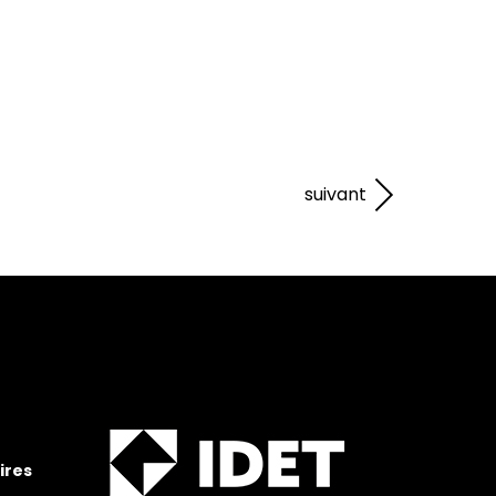
suivant
ires