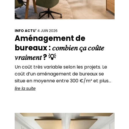
INFO ACTU'
4 JUIN 2026
Aménagement de
bureaux : 𝑐𝑜𝑚𝑏𝑖𝑒𝑛 𝑐̧𝑎 𝑐𝑜𝑢̂𝑡𝑒
𝑣𝑟𝑎𝑖𝑚𝑒𝑛𝑡 ? 💡
Un coût très variable selon les projets. Le
coût d’un aménagement de bureaux se
situe en moyenne entre 300 €/m² et plus
de 1 000 €/m², et peut dépasser ce seuil
lire la suite
selon la complexité. Cette amplitude
s’explique par plusieurs facteurs
structurants :→ la qualité