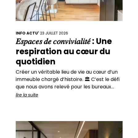
INFO ACTU'
23 JUILLET 2026
𝐸𝑠𝑝𝑎𝑐𝑒𝑠 𝑑𝑒 𝑐𝑜𝑛𝑣𝑖𝑣𝑖𝑎𝑙𝑖𝑡𝑒́ : Une
respiration au cœur du
quotidien
Créer un véritable lieu de vie au cœur d’un
immeuble chargé d’histoire. 🏛️ C’est le défi
que nous avons relevé pour les bureaux
parisiens de Quadrille Capital. Des hauteurs
lire la suite
généreuses. Une lumière traversante. Des
perspectives qui structurent l’espace
naturellement. ✨ L’immeuble haussmannien
séduit par