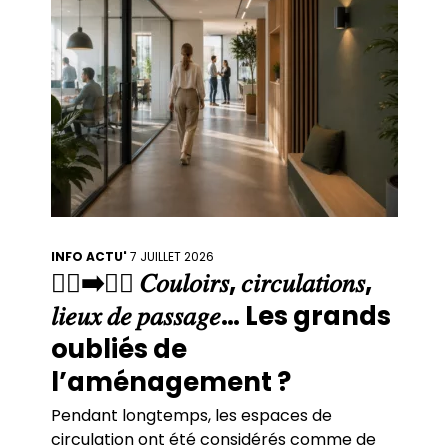
INFO ACTU'
7 JUILLET 2026
🚶‍♀️➡️🚶‍♂️ 𝐶𝑜𝑢𝑙𝑜𝑖𝑟𝑠, 𝑐𝑖𝑟𝑐𝑢𝑙𝑎𝑡𝑖𝑜𝑛𝑠,
𝑙𝑖𝑒𝑢𝑥 𝑑𝑒 𝑝𝑎𝑠𝑠𝑎𝑔𝑒… Les grands
oubliés de
l’aménagement ?
Pendant longtemps, les espaces de
circulation ont été considérés comme de