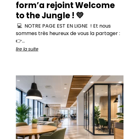
form’a rejoint Welcome
to the Jungle ! 💛
💻 NOTRE PAGE EST EN LIGNE ! Et nous
sommes très heureux de vous la partager :
👉
https://www.welcometothejungle.com/fr/compa
lire la suite
a Parce qu’au-delà d’une vitrine «
entreprise », c’est une nouvelle façon de
raconter qui nous sommes, ce qui nous
anime et comment nous travaillons au
quotidien.