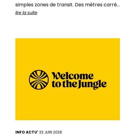
simples zones de transit. Des mètres carrés
« perdus ».Des espaces fonctionnels.Des
lire la suite
lieux que l’on traverse… sans s’arrêter. Et
c’est vrai :sur les plans, ils ne font que relier
les espaces « utiles
INFO ACTU'
23 JUIN 2026