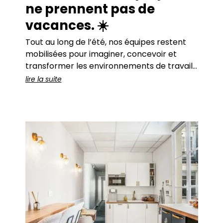
ne prennent pas de
vacances. ☀️
Tout au long de l’été, nos équipes restent
mobilisées pour imaginer, concevoir et
transformer les environnements de travail
de nos clients. De beaux projets sont en
lire la suite
cours… et pour accompagner cette
dynamique, nous ouvrons plusieurs postes.
🚀 Chez form’a, nous partageons une même
conviction