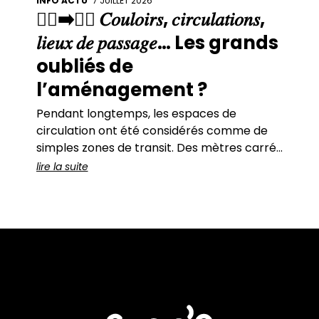
INFO ACTU'
7 JUILLET 2026
🚶‍♀️➡️🚶‍♂️ 𝐶𝑜𝑢𝑙𝑜𝑖𝑟𝑠, 𝑐𝑖𝑟𝑐𝑢𝑙𝑎𝑡𝑖𝑜𝑛𝑠,
𝑙𝑖𝑒𝑢𝑥 𝑑𝑒 𝑝𝑎𝑠𝑠𝑎𝑔𝑒… Les grands
oubliés de
l’aménagement ?
Pendant longtemps, les espaces de
circulation ont été considérés comme de
simples zones de transit. Des mètres carrés
« perdus ».Des espaces fonctionnels.Des
lire la suite
lieux que l’on traverse… sans s’arrêter. Et
c’est vrai :sur les plans, ils ne font que relier
les espaces « utiles