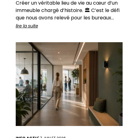
Créer un véritable lieu de vie au cœur d’un
immeuble chargé d’histoire. 🏛️ C’est le défi
que nous avons relevé pour les bureaux
parisiens de Quadrille Capital. Des hauteurs
lire la suite
généreuses. Une lumière traversante. Des
perspectives qui structurent l’espace
naturellement. ✨ L’immeuble haussmannien
séduit par