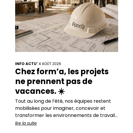
INFO ACTU'
4 AOÛT 2026
Chez form’a, les projets
ne prennent pas de
vacances. ☀️
Tout au long de l’été, nos équipes restent
mobilisées pour imaginer, concevoir et
transformer les environnements de travail
de nos clients. De beaux projets sont en
lire la suite
cours… et pour accompagner cette