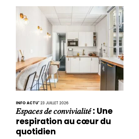
dynamique, nous ouvrons plusieurs postes.
🚀 Chez form’a, nous partageons une même
conviction
INFO ACTU'
23 JUILLET 2026
𝐸𝑠𝑝𝑎𝑐𝑒𝑠 𝑑𝑒 𝑐𝑜𝑛𝑣𝑖𝑣𝑖𝑎𝑙𝑖𝑡𝑒́ : Une
respiration au cœur du
quotidien