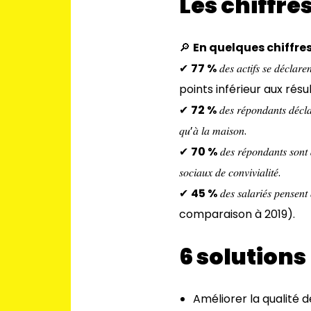
Les chiffre
🔎
En quelques chiffres
✔
77 %
𝑑𝑒𝑠 𝑎𝑐𝑡𝑖𝑓𝑠 𝑠𝑒 𝑑
points inférieur aux résu
✔
72 %
𝑑𝑒𝑠 𝑟𝑒́𝑝𝑜𝑛𝑑𝑎𝑛𝑡𝑠 𝑑𝑒́𝑐𝑙
𝑞𝑢’𝑎̀ 𝑙𝑎 𝑚𝑎𝑖𝑠𝑜𝑛.
✔
70 %
𝑑𝑒𝑠 𝑟𝑒́𝑝𝑜𝑛𝑑𝑎𝑛𝑡𝑠 𝑠𝑜𝑛𝑡 
𝑠𝑜𝑐𝑖𝑎𝑢𝑥 𝑑𝑒 𝑐𝑜𝑛𝑣𝑖𝑣𝑖𝑎𝑙𝑖𝑡𝑒́.
✔
45 %
𝑑𝑒𝑠 𝑠𝑎𝑙𝑎𝑟𝑖𝑒́𝑠 𝑝𝑒𝑛𝑠
comparaison à 2019).
6 solutions
Améliorer la qualité d