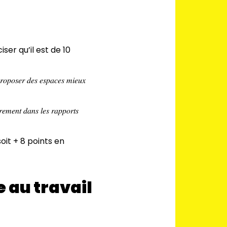
faut préciser qu’il est de 10
𝑝𝑟𝑜𝑝𝑜𝑠𝑒𝑟 𝑑𝑒𝑠 𝑒𝑠𝑝𝑎𝑐𝑒𝑠 𝑚𝑖𝑒𝑢𝑥
̀𝑟𝑒𝑚𝑒𝑛𝑡 𝑑𝑎𝑛𝑠 𝑙𝑒𝑠 𝑟𝑎𝑝𝑝𝑜𝑟𝑡𝑠
𝑟𝑎𝑣𝑎𝑖𝑙 (soit + 8 points en
e au travail