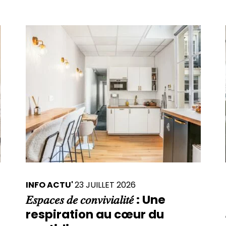
INFO ACTU'
23 JUILLET 2026
𝐸𝑠𝑝𝑎𝑐𝑒𝑠 𝑑𝑒 𝑐𝑜𝑛𝑣𝑖𝑣𝑖𝑎𝑙𝑖𝑡𝑒́ : Une
respiration au cœur du