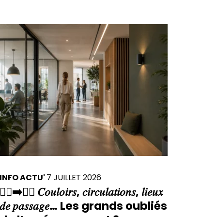
INFO ACTU'
7 JUILLET 2026
🚶‍♀️➡️🚶‍♂️ 𝐶𝑜𝑢𝑙𝑜𝑖𝑟𝑠, 𝑐𝑖𝑟𝑐𝑢𝑙𝑎𝑡𝑖𝑜𝑛𝑠, 𝑙𝑖𝑒𝑢𝑥
𝑑𝑒 𝑝𝑎𝑠𝑠𝑎𝑔𝑒… Les grands oubliés