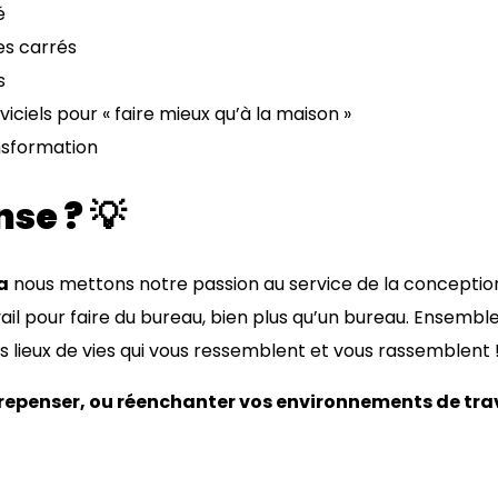
té
es carrés
es
iciels pour « faire mieux qu’à la maison »
sformation
nse ?
💡
a
nous mettons notre passion au service de la conception 
il pour faire du bureau, bien plus qu’un bureau. Ensembl
s lieux de vies qui vous ressemblent et vous rassemblent !
 repenser, ou réenchanter vos environnements de trav