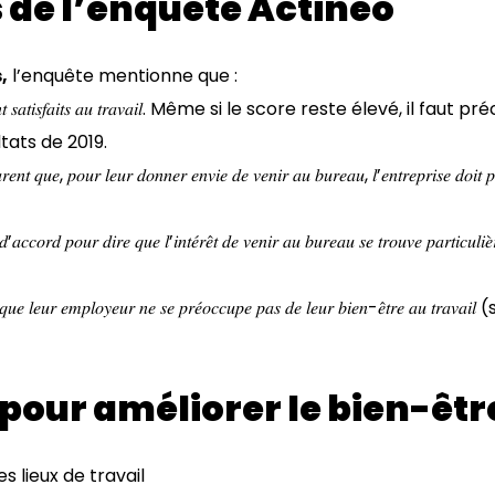
s de l’enquête Actineo
,
l’enquête mentionne que :
𝑒́𝑐𝑙𝑎𝑟𝑒𝑛𝑡 𝑠𝑎𝑡𝑖𝑠𝑓𝑎𝑖𝑡𝑠 𝑎𝑢 𝑡𝑟𝑎𝑣𝑎𝑖𝑙. Même si le score reste élevé, il 
ltats de 2019.
𝑎𝑟𝑒𝑛𝑡 𝑞𝑢𝑒, 𝑝𝑜𝑢𝑟 𝑙𝑒𝑢𝑟 𝑑𝑜𝑛𝑛𝑒𝑟 𝑒𝑛𝑣𝑖𝑒 𝑑𝑒 𝑣𝑒𝑛𝑖𝑟 𝑎𝑢 𝑏𝑢𝑟𝑒𝑎𝑢, 𝑙’𝑒𝑛𝑡𝑟𝑒𝑝𝑟𝑖𝑠𝑒 𝑑𝑜𝑖𝑡 
’𝑎𝑐𝑐𝑜𝑟𝑑 𝑝𝑜𝑢𝑟 𝑑𝑖𝑟𝑒 𝑞𝑢𝑒 𝑙’𝑖𝑛𝑡𝑒́𝑟𝑒̂𝑡 𝑑𝑒 𝑣𝑒𝑛𝑖𝑟 𝑎𝑢 𝑏𝑢𝑟𝑒𝑎𝑢 𝑠𝑒 𝑡𝑟𝑜𝑢𝑣𝑒 𝑝𝑎𝑟𝑡𝑖𝑐𝑢𝑙𝑖𝑒
𝑛𝑡 𝑞𝑢𝑒 𝑙𝑒𝑢𝑟 𝑒𝑚𝑝𝑙𝑜𝑦𝑒𝑢𝑟 𝑛𝑒 𝑠𝑒 𝑝𝑟𝑒́𝑜𝑐𝑐𝑢𝑝𝑒 𝑝𝑎𝑠 𝑑𝑒 𝑙𝑒𝑢𝑟 𝑏𝑖𝑒𝑛-𝑒̂𝑡𝑟𝑒 𝑎𝑢 
 pour améliorer le bien-êtr
es lieux de travail