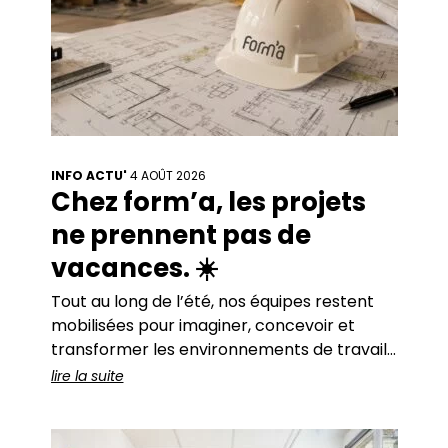
INFO ACTU'
4 AOÛT 2026
Chez form’a, les projets
ne prennent pas de
vacances. ☀️
Tout au long de l’été, nos équipes restent
mobilisées pour imaginer, concevoir et
transformer les environnements de travail
de nos clients. De beaux projets sont en
lire la suite
cours… et pour accompagner cette
dynamique, nous ouvrons plusieurs postes.
🚀 Chez form’a, nous partageons une même