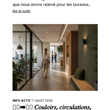
que nous avons relevé pour les bureaux
parisiens de Quadrille Capital. Des hauteurs
lire la suite
généreuses. Une lumière traversante. Des
perspectives qui structurent l’espace
naturellement. ✨ L’immeuble haussmannien
séduit par
INFO ACTU'
7 JUILLET 2026
🚶‍♀️➡️🚶‍♂️ 𝐶𝑜𝑢𝑙𝑜𝑖𝑟𝑠, 𝑐𝑖𝑟𝑐𝑢𝑙𝑎𝑡𝑖𝑜𝑛𝑠,