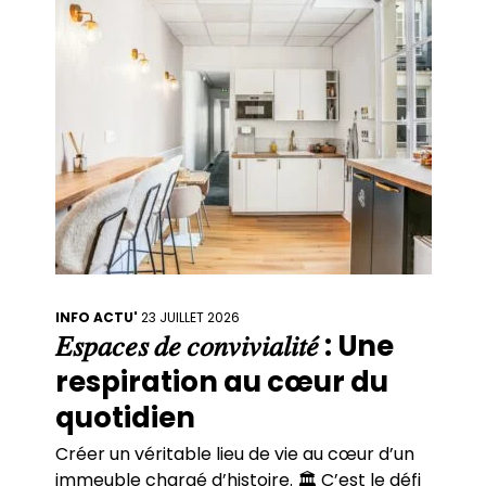
conviction
INFO ACTU'
23 JUILLET 2026
𝐸𝑠𝑝𝑎𝑐𝑒𝑠 𝑑𝑒 𝑐𝑜𝑛𝑣𝑖𝑣𝑖𝑎𝑙𝑖𝑡𝑒́ : Une
respiration au cœur du
quotidien
Créer un véritable lieu de vie au cœur d’un
immeuble chargé d’histoire. 🏛️ C’est le défi