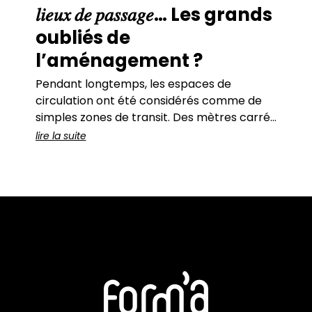
𝑙𝑖𝑒𝑢𝑥 𝑑𝑒 𝑝𝑎𝑠𝑠𝑎𝑔𝑒… Les grands
oubliés de
l’aménagement ?
Pendant longtemps, les espaces de
circulation ont été considérés comme de
simples zones de transit. Des mètres carrés
« perdus ».Des espaces fonctionnels.Des
lire la suite
lieux que l’on traverse… sans s’arrêter. Et
c’est vrai :sur les plans, ils ne font que relier
les espaces « utiles