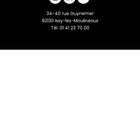
34-40 rue Guynemer
92130 Issy-les-Moulineaux
Tél. 01 41 23 70 00
L’ÉQUIPE
REJOIGNEZ-NOUS !
Mentions légales - Copyright © Form’a 2026 - Tous droits réservés