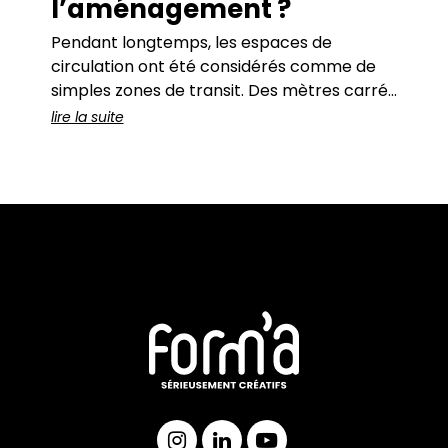
l’aménagement ?
Pendant longtemps, les espaces de
circulation ont été considérés comme de
simples zones de transit. Des mètres carrés
« perdus ».Des espaces fonctionnels.Des
lire la suite
lieux que l’on traverse… sans s’arrêter. Et
c’est vrai :sur les plans, ils ne font que relier
les espaces « utiles