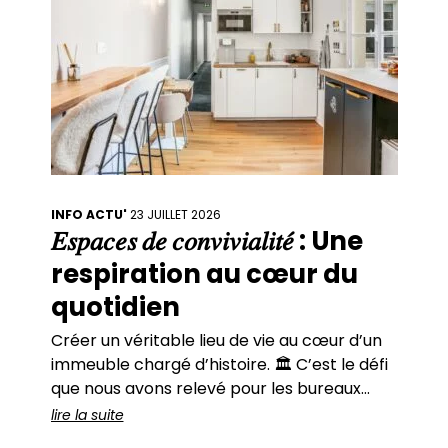
INFO ACTU'
23 JUILLET 2026
𝐸𝑠𝑝𝑎𝑐𝑒𝑠 𝑑𝑒 𝑐𝑜𝑛𝑣𝑖𝑣𝑖𝑎𝑙𝑖𝑡𝑒́ : Une
respiration au cœur du
quotidien
Créer un véritable lieu de vie au cœur d’un
immeuble chargé d’histoire. 🏛️ C’est le défi
que nous avons relevé pour les bureaux
parisiens de Quadrille Capital. Des hauteurs
lire la suite
généreuses. Une lumière traversante. Des