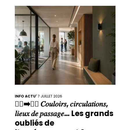
perspectives qui structurent l’espace
naturellement. ✨ L’immeuble haussmannien
séduit par
INFO ACTU'
7 JUILLET 2026
🚶‍♀️➡️🚶‍♂️ 𝐶𝑜𝑢𝑙𝑜𝑖𝑟𝑠, 𝑐𝑖𝑟𝑐𝑢𝑙𝑎𝑡𝑖𝑜𝑛𝑠,
𝑙𝑖𝑒𝑢𝑥 𝑑𝑒 𝑝𝑎𝑠𝑠𝑎𝑔𝑒… Les grands
oubliés de