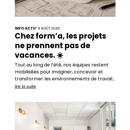
INFO ACTU'
4 AOÛT 2026
Chez form’a, les projets
ne prennent pas de
vacances. ☀️
Tout au long de l’été, nos équipes restent
mobilisées pour imaginer, concevoir et
transformer les environnements de travail
de nos clients. De beaux projets sont en
lire la suite
cours… et pour accompagner cette
dynamique, nous ouvrons plusieurs postes.
🚀 Chez form’a, nous partageons une même
conviction