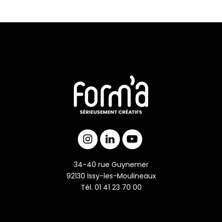
c’est vrai :sur les plans, ils ne font que relier
les espaces « utiles
34-40 rue Guynemer
92130 Issy-les-Moulineaux
Tél. 01 41 23 70 00