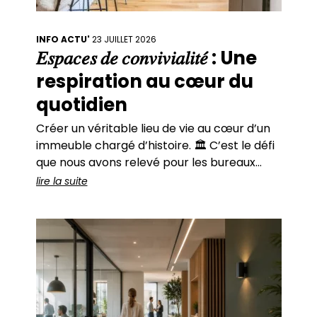
INFO ACTU'
23 JUILLET 2026
𝐸𝑠𝑝𝑎𝑐𝑒𝑠 𝑑𝑒 𝑐𝑜𝑛𝑣𝑖𝑣𝑖𝑎𝑙𝑖𝑡𝑒́ : Une
respiration au cœur du
quotidien
Créer un véritable lieu de vie au cœur d’un
immeuble chargé d’histoire. 🏛️ C’est le défi
que nous avons relevé pour les bureaux
parisiens de Quadrille Capital. Des hauteurs
lire la suite
généreuses. Une lumière traversante. Des
perspectives qui structurent l’espace
naturellement. ✨ L’immeuble haussmannien
séduit par