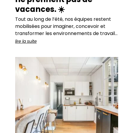
vacances. ☀️
Tout au long de l’été, nos équipes restent
mobilisées pour imaginer, concevoir et
transformer les environnements de travail
de nos clients. De beaux projets sont en
lire la suite
cours… et pour accompagner cette
dynamique, nous ouvrons plusieurs postes.
🚀 Chez form’a, nous partageons une même
conviction