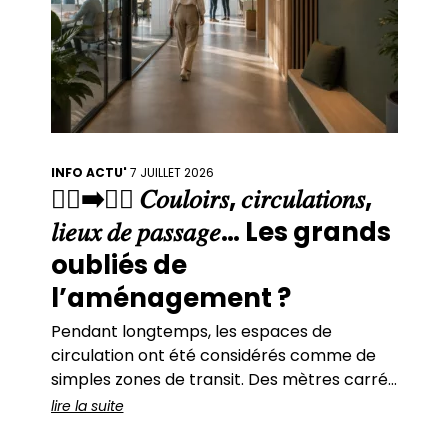
INFO ACTU'
7 JUILLET 2026
🚶‍♀️➡️🚶‍♂️ 𝐶𝑜𝑢𝑙𝑜𝑖𝑟𝑠, 𝑐𝑖𝑟𝑐𝑢𝑙𝑎𝑡𝑖𝑜𝑛𝑠,
𝑙𝑖𝑒𝑢𝑥 𝑑𝑒 𝑝𝑎𝑠𝑠𝑎𝑔𝑒… Les grands
oubliés de
l’aménagement ?
Pendant longtemps, les espaces de
circulation ont été considérés comme de
simples zones de transit. Des mètres carrés
« perdus ».Des espaces fonctionnels.Des
lire la suite
lieux que l’on traverse… sans s’arrêter. Et