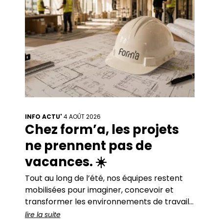
INFO ACTU'
4 AOÛT 2026
Chez form’a, les projets
ne prennent pas de
vacances. ☀️
Tout au long de l’été, nos équipes restent
mobilisées pour imaginer, concevoir et
transformer les environnements de travail
de nos clients. De beaux projets sont en
lire la suite