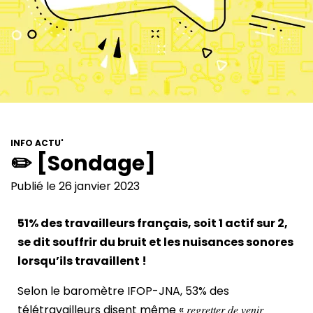
INFO ACTU'
✏️ [Sondage]
Publié le 26 janvier 2023
51% des travailleurs français, soit 1 actif sur 2,
se dit souffrir du bruit et les nuisances sonores
lorsqu’ils travaillent !
Selon le baromètre IFOP-JNA, 53% des
télétravailleurs disent même « 𝑟𝑒𝑔𝑟𝑒𝑡𝑡𝑒𝑟 𝑑𝑒 𝑣𝑒𝑛𝑖𝑟