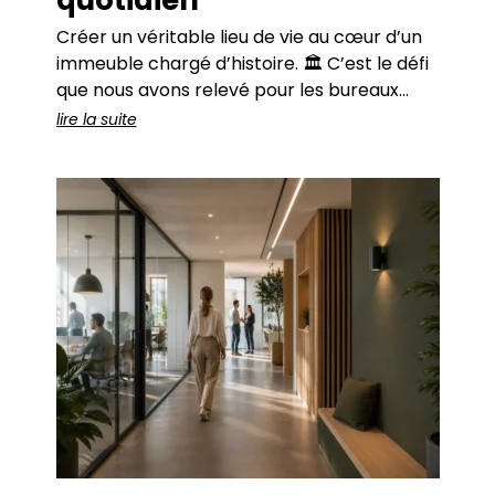
quotidien
Créer un véritable lieu de vie au cœur d’un
immeuble chargé d’histoire. 🏛️ C’est le défi
que nous avons relevé pour les bureaux
parisiens de Quadrille Capital. Des hauteurs
lire la suite
généreuses. Une lumière traversante. Des
perspectives qui structurent l’espace
naturellement. ✨ L’immeuble haussmannien
séduit par