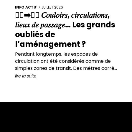
INFO ACTU'
7 JUILLET 2026
🚶‍♀️➡️🚶‍♂️ 𝐶𝑜𝑢𝑙𝑜𝑖𝑟𝑠, 𝑐𝑖𝑟𝑐𝑢𝑙𝑎𝑡𝑖𝑜𝑛𝑠,
𝑙𝑖𝑒𝑢𝑥 𝑑𝑒 𝑝𝑎𝑠𝑠𝑎𝑔𝑒… Les grands
oubliés de
l’aménagement ?
Pendant longtemps, les espaces de
circulation ont été considérés comme de
simples zones de transit. Des mètres carrés
« perdus ».Des espaces fonctionnels.Des
lire la suite
lieux que l’on traverse… sans s’arrêter. Et
c’est vrai :sur les plans, ils ne font que relier
les espaces « utiles