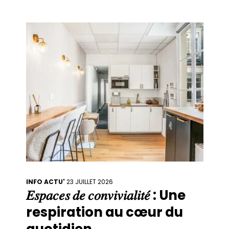
cours… et pour accompagner cette
dynamique, nous ouvrons plusieurs postes.
🚀 Chez form’a, nous partageons une même
conviction
INFO ACTU'
23 JUILLET 2026
𝐸𝑠𝑝𝑎𝑐𝑒𝑠 𝑑𝑒 𝑐𝑜𝑛𝑣𝑖𝑣𝑖𝑎𝑙𝑖𝑡𝑒́ : Une
respiration au cœur du