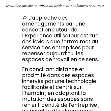
𝑡𝑟𝑎𝑣𝑎𝑖𝑙𝑙𝑒𝑟 𝑠𝑢𝑟 𝑠𝑖𝑡𝑒 𝑒𝑛 𝑟𝑎𝑖𝑠𝑜𝑛 𝑑𝑢 𝑏𝑟𝑢𝑖𝑡 𝑒𝑡 𝑑𝑒𝑠 𝑛𝑢𝑖𝑠𝑎𝑛𝑐𝑒𝑠 𝑠𝑜𝑛𝑜𝑟𝑒𝑠 ».
🔎 L’approche des
aménagements par une
conception autour de
l’Expérience Utilisateur est l’un
des leviers que
form’a
met au
service des entreprises pour
repenser aujourd’hui les
espaces de travail en ce sens.
En conciliant distance et
proximité dans des espaces
innervés par une technologie
facilitante et centré sur
l’humain ; en adaptant la
mutation des espaces sans
renier l’identité de l’entreprise ;
en ayant le développement